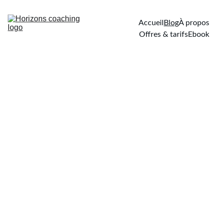
Accueil
Blog
À propos
Offres & tarifs
Ebook
Clarifier
Décider
Agir